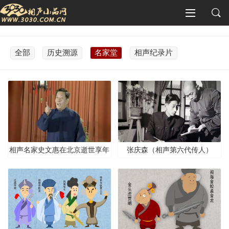
全部
历史溯源
名家堂
相声纪录片
相声名家史文惠在北京逝世享年
张庆森（相声第六代传人）
82岁，与李金斗、郭德纲交情甚
好