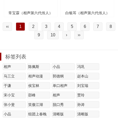
常宝霖（相声第六代传人）
白银耳（相声第六代传人）
‹‹
1
2
3
4
5
6
7
8
9
10
›
››
标签列表
相声
陈佩斯
小品
冯巩
马三立
相声动漫
郭德纲
赵本山
于谦
侯宝林
单口相声
刘宝瑞
宋小宝
邵峰
相声
贾玲
张小斐
笑傲江湖
脱口秀
孙涛
小品
组团上春晚
清晰版
清晰版