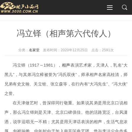
冯立铎（相声第六代传人）
分类：
名家堂
发布时间：2020年12月25日
点击：2591次
冯立铎（1917～1981），
相声
表演艺术家，天津人，乳名“大
黑儿”，与其弟冯立樟被誉为“冯氏双侠”，师承相声名家高桂清，师
兄弟有史文翰、关立铨、张立森等，在行内有“大冯先生”、“冯大侠”
之誉。
在天津做艺时，曾深得同行敬重。如果说其弟是用北京口说相
声，那么冯立铎则是天津、北京口碑俱佳。他的活路宽泛，台风潇
洒，说学逗唱无一不精；尤其是用天津话表演的相声，生活气息浓
厚，包袱响脆。中年时由于加入南开区曲艺团，曾与李洁尘合作多