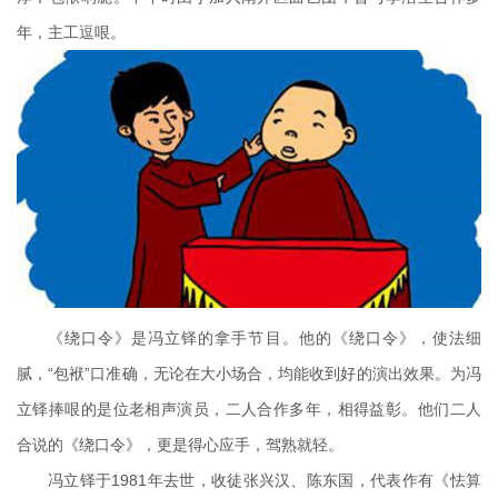
年，主工逗哏。
《绕口令》是冯立铎的拿手节目。他的《绕口令》，使法细
腻，“包袱”口准确，无论在大小场合，均能收到好的演出效果。为冯
立铎捧哏的是位老相声演员，二人合作多年，相得益彰。他们二人
合说的《绕口令》，更是得心应手，驾熟就轻。
冯立铎于1981年去世，收徒张兴汉、陈东国，代表作有《怯算