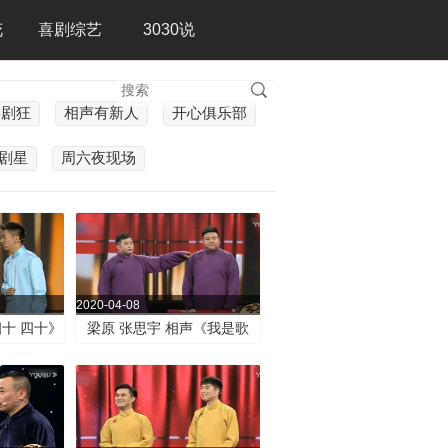
花
喜剧综艺
3030说
喜剧狂
相声有新人
开心俱乐部
剧星
周六夜现场
2020-04-08
四十 四十》
梁原 张思宇 相声《我是歌
王》