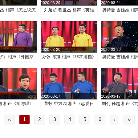
2020-03-29
2020-03-24
黑杰 相声《怎么说怎
刘延超 程世杰 相声《英雄
奥特曼 吉娃娃 相
么说》
梦》
唱》
2020-03-20
2020-03-20
思宇 相声《外国京
孙弢 陈旭 相声《非常搭档》
奥特曼 吉娃娃 相
剧》
视》
2020-03-17
2020-03-17
迦 相声《学与唱》
董蛟 申方园 相声《恋爱日
刘钊 孙超 相声《
记》
‹‹
1
2
3
4
5
6
›
››