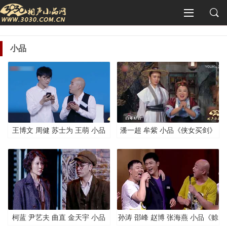
小品
王博文 周健 苏士为 王萌 小品
潘一超 牟紫 小品《侠女买剑》
《存在感》
柯蓝 尹艺夫 曲直 金天宇 小品
孙涛 邵峰 赵博 张海燕 小品《赊