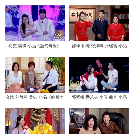
《逃出生天》
账风波》
马克 滨琪 小品《魔幻奇缘》
邵峰 孙涛 张海燕 张瑞雪 小品
《撞衫》
金靖 刘胜瑛 姜钰 小品《绝版丈
邓紫棋 尹艺夫 李闯 曲直 小品
母娘》
《失恋博物馆》