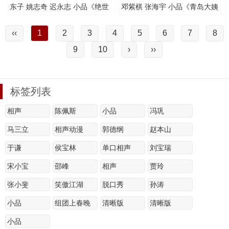
东子 姚志奇 迟永志 小品《绝世
邓紫棋 张海宇 小品《青岛大姨
高手》
之健身》
‹‹
1
2
3
4
5
6
7
8
9
10
›
››
标签列表
相声
陈佩斯
小品
冯巩
马三立
相声动漫
郭德纲
赵本山
于谦
侯宝林
单口相声
刘宝瑞
宋小宝
邵峰
相声
贾玲
张小斐
笑傲江湖
脱口秀
孙涛
小品
组团上春晚
清晰版
清晰版
小品