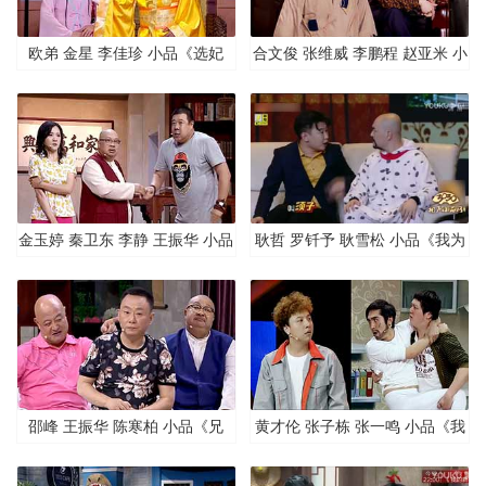
欧弟 金星 李佳珍 小品《选妃
合文俊 张维威 李鹏程 赵亚米 小
记》
品《奇葩老板》
金玉婷 秦卫东 李静 王振华 小品
耿哲 罗钎予 耿雪松 小品《我为
《大美人 傻大个》
歌剧狂》
邵峰 王振华 陈寒柏 小品《兄
黄才伦 张子栋 张一鸣 小品《我
弟》
是幸运星》