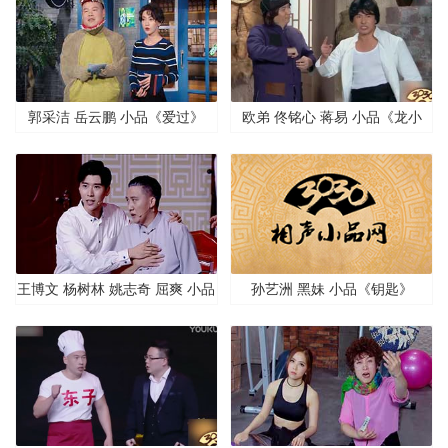
郭采洁 岳云鹏 小品《爱过》
欧弟 佟铭心 蒋易 小品《龙小
子》
王博文 杨树林 姚志奇 屈爽 小品
孙艺洲 黑妹 小品《钥匙》
《二胎三十六计》