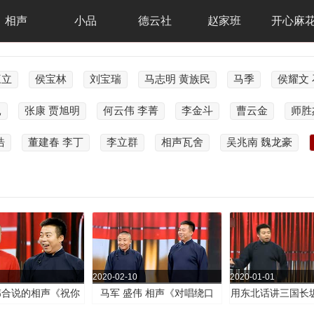
相声
小品
德云社
赵家班
开心麻
三立
侯宝林
刘宝瑞
马志明 黄族民
马季
侯耀文
昆
张康 贾旭明
何云伟 李菁
李金斗
曹云金
师胜
浩
董建春 李丁
李立群
相声瓦舍
吴兆南 魏龙豪
2020-02-10
2020-01-01
伟合说的相声《祝你
马军 盛伟 相声《对唱绕口
用东北话讲三国长