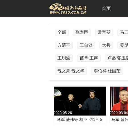
首页
全部
张寿臣
常宝堃
马
方清平
王自健
大兵
姜
王玥波
苗阜 王声
卢鑫 张玉
魏文亮 魏文华
李伯祥 杜国芝
2020-05-28
2020-03-04
马军 盛伟等 相声《欲言又
马军 盛