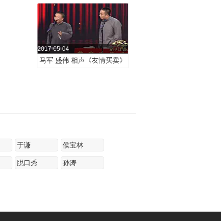
声《东北评
2017-05-04
马军 盛伟 相声《友情买卖》
于谦
侯宝林
脱口秀
孙涛