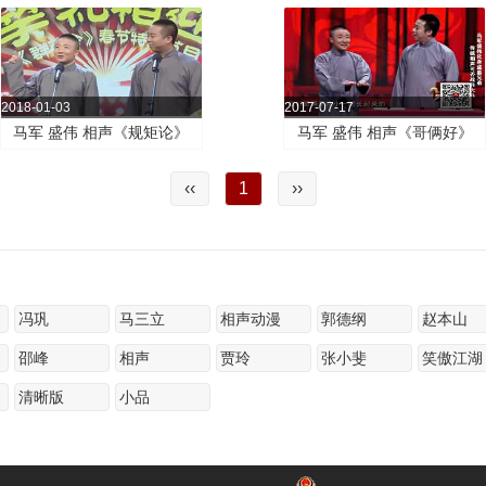
健康》
令》
乐！盛伟 马军 相
书》
2018-01-03
2017-07-17
马军 盛伟 相声《规矩论》
马军 盛伟 相声《哥俩好》
‹‹
1
››
冯巩
马三立
相声动漫
郭德纲
赵本山
邵峰
相声
贾玲
张小斐
笑傲江湖
清晰版
小品