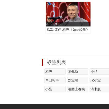
止》
2019-09-09
马军 盛伟 相声《如此较量》
标签列表
相声
陈佩斯
小品
单口相声
刘宝瑞
宋小宝
小品
组团上春晚
清晰版