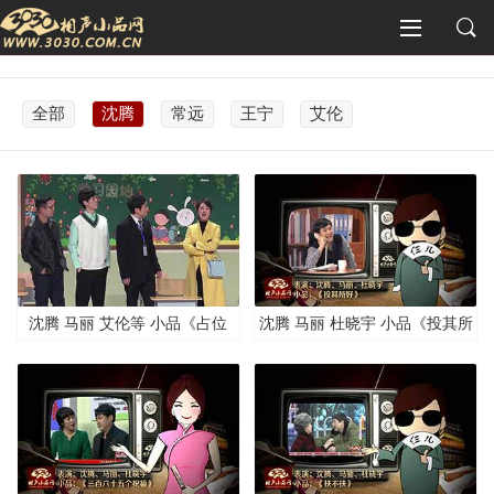
全部
沈腾
常远
王宁
艾伦
沈腾 马丽 艾伦等 小品《占位
沈腾 马丽 杜晓宇 小品《投其所
子》
好》清晰版