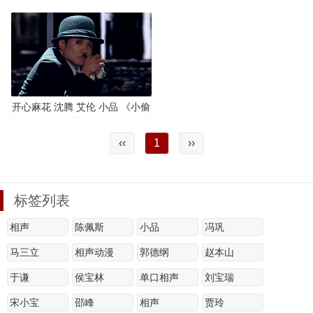
半个儿》
开心麻花 沈腾 艾伦 小品 《小偷
在哪儿？》
‹‹
1
››
标签列表
相声
陈佩斯
小品
冯巩
马三立
相声动漫
郭德纲
赵本山
于谦
侯宝林
单口相声
刘宝瑞
宋小宝
邵峰
相声
贾玲