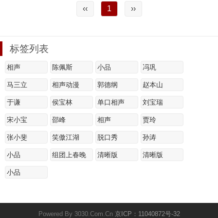
‹‹
1
››
标签列表
相声
陈佩斯
小品
冯巩
马三立
相声动漫
郭德纲
赵本山
于谦
侯宝林
单口相声
刘宝瑞
宋小宝
邵峰
相声
贾玲
张小斐
笑傲江湖
脱口秀
孙涛
小品
组团上春晚
清晰版
清晰版
小品
Powered By 3030.Com.Cn
京ICP：11040872号-32