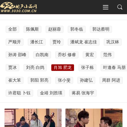
全部
陈佩斯
赵丽蓉
郭冬临
郭达蔡明
严顺开
潘长江
贾玲
潘斌龙 崔志佳
巩汉林
孙涛 邵峰
白凯南
乔杉 修睿
黄宏
范伟
贾冰
刘亮 白鸽
肖旭 肥龙
张子栋
叶逢春 马朋
崔大笨
郭阳 郭亮
张小斐
孙建弘
周群 阿进
许君聪 卜钰
金靖 刘胜瑛
蒋易 张海宇