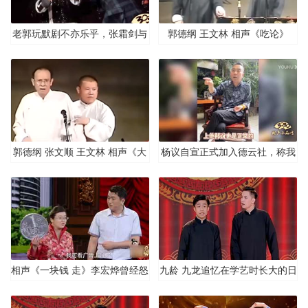
老郭玩默剧不亦乐乎，张霜剑与
郭德纲 王文林 相声《吃论》
波兰竞争组合切磋默剧
郭德纲 张文顺 王文林 相声《大
杨议自宣正式加入德云社，称我
审案》
去不去郭德纲都得接着
相声《一块钱 走》李宏烨曾经怒
九龄 九龙追忆在学艺时长大的日
怼郭德纲，现场调侃苗阜 潘长江
子，龄龙少年未来可期，一曲说