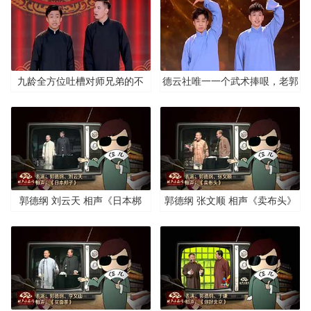
唱掌声满堂
九龄全方位吐槽对师兄弟的不
德云社唯一一个武术捧哏，老郭
满，调侃九龙与老郭的甥舅关系
的外甥说不过逗哏就揪头发
郭德纲 刘云天 相声《日本梆
郭德纲 张文顺 相声《卖布头》
子》清晰版
清晰版