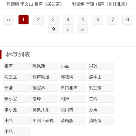
郭德纲 李文山 相声《买面茶》
郭德纲 于谦 相声《你好北京》
清晰版
清晰版
‹‹
1
2
3
4
5
6
7
8
9
›
››
标签列表
相声
陈佩斯
小品
冯巩
马三立
相声动漫
郭德纲
赵本山
于谦
侯宝林
单口相声
刘宝瑞
宋小宝
邵峰
相声
贾玲
张小斐
笑傲江湖
脱口秀
孙涛
小品
组团上春晚
清晰版
清晰版
小品