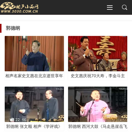
郭德纲
相声名家史文惠在北京逝世享年
史文惠庆祝70大寿，李金斗主
82岁，与李金斗、郭德纲交情甚
持，郭德纲献字拜寿
好
郭德纲 张文顺 相声《学评戏》
郭德纲 西河大鼓《马走悬崖岳飞