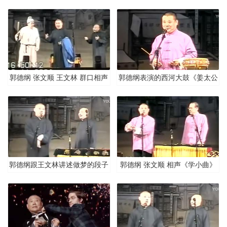
墓》
郭德纲 张文顺 王文林 群口相声
郭德纲表演的西河大鼓《姜太公
《秦琼卖马》
卖面》
郭德纲跟王文林讲述做梦的段子
郭德纲 张文顺 相声《学小曲》
《返场小段》