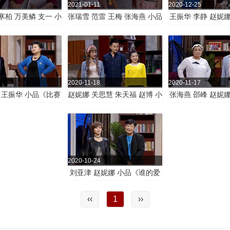
2021-01-11
2020-12-25
寒柏 万美鳞 支一 小
张瑞雪 范雷 王梅 张海燕 小品
王振华 李静 赵妮
《私人订制》
《爱的考验》
友圈》
2020-11-18
2020-11-17
 王振华 小品《比赛
赵妮娜 关思慧 朱天福 赵博 小
张海燕 邵峰 赵妮
风波》
品《小米的烦恼》
米也疯狂
2020-10-24
刘亚津 赵妮娜 小品《谁的爱
情谁做主》
‹‹
1
››