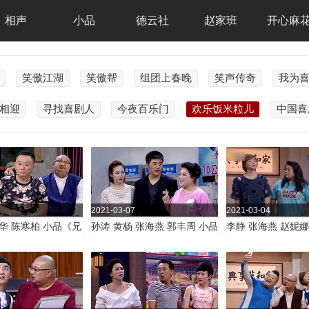
相声
小品
德云社
赵家班
开心麻
笑傲江湖
笑傲帮
组团上春晚
笑声传奇
我为
相迎
寻找喜剧人
今夜百乐门
欢乐饭米粒儿
中国喜
2021-03-07
2021-03-04
华 陈寒柏 小品《兄
孙涛 黄杨 张海燕 郭丰周 小品
李静 张海燕 赵妮娜
弟》
《相亲恐惧症》
品《唠叨也是