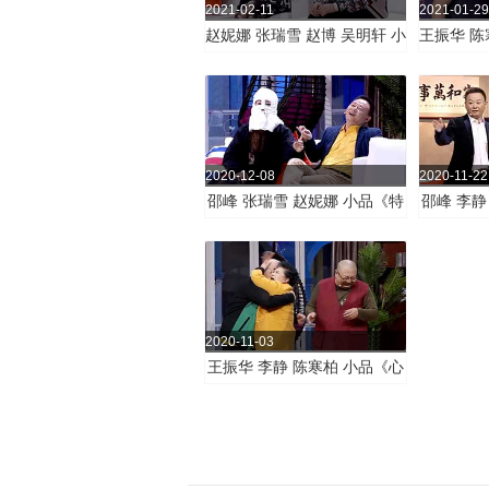
2021-02-11
2021-01-29
赵妮娜 张瑞雪 赵博 吴明轩 小
王振华 陈
品《善意的谎言》
品
2020-12-08
2020-11-22
邵峰 张瑞雪 赵妮娜 小品《特
邵峰 李静
殊的礼物》
2020-11-03
王振华 李静 陈寒柏 小品《心
病好治》