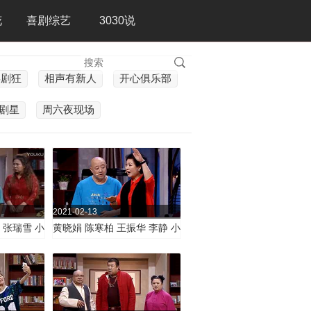
花
喜剧综艺
3030说
喜剧狂
相声有新人
开心俱乐部
剧星
周六夜现场
2021-02-13
 张瑞雪 小
黄晓娟 陈寒柏 王振华 李静 小
幸福》
品《老王的爱情》