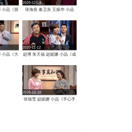
2020-12-18
娜 小品《朋
张海燕 秦卫东 王振华 小品
《防身有术》
2020-11-12
娜 小品《大
赵博 朱天福 赵妮娜 小品《成
》
人之美》
2020-10-16
张瑞雪 赵妮娜 小品《手心手
背都是肉》