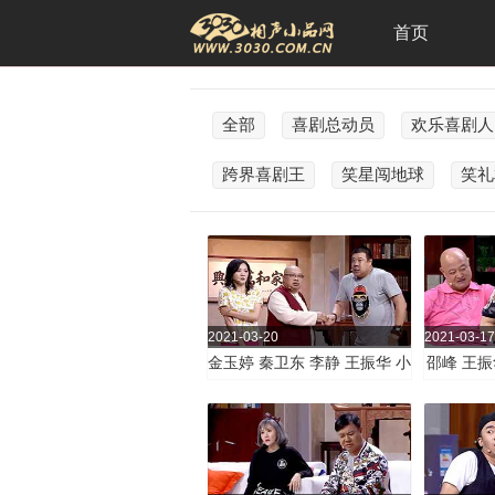
首页
全部
喜剧总动员
欢乐喜剧人
跨界喜剧王
笑星闯地球
笑礼
2021-03-20
2021-03-17
金玉婷 秦卫东 李静 王振华 小
邵峰 王振
品《大美人 傻大个》