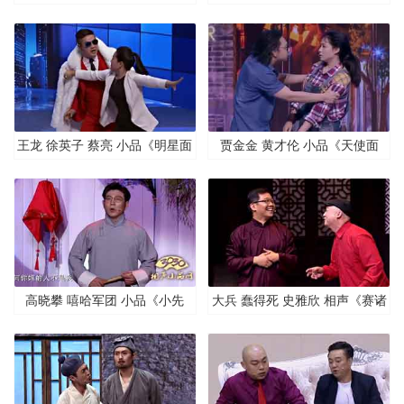
争霸》
记》
王龙 徐英子 蔡亮 小品《明星面
贾金金 黄才伦 小品《天使面
对面》
馆》
高晓攀 嘻哈军团 小品《小先
大兵 蠢得死 史雅欣 相声《赛诸
生》
葛》