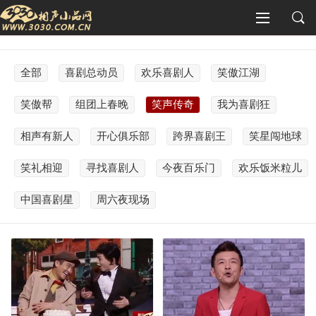
全部
喜剧总动员
欢乐喜剧人
笑傲江湖
笑傲帮
组团上春晚
笑声传奇
我为喜剧狂
相声有新人
开心俱乐部
跨界喜剧王
笑星闯地球
笑礼相迎
寻找喜剧人
今夜百乐门
欢乐饭米粒儿
中国喜剧星
周六夜现场