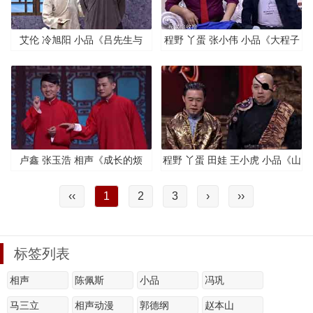
艾伦 冷旭阳 小品《吕先生与
程野 丫蛋 张小伟 小品《大程子
驴》
进城》
卢鑫 张玉浩 相声《成长的烦
程野 丫蛋 田娃 王小虎 小品《山
恼》
匪拜寿》
‹‹
1
2
3
›
››
标签列表
相声
陈佩斯
小品
冯巩
马三立
相声动漫
郭德纲
赵本山