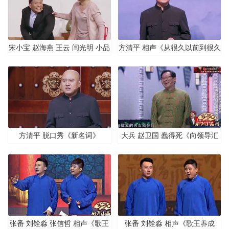
宋小宝 赵海燕 王云 闫光明 小品
方清平 相声《从很久以前到很久
《公园奇遇》
以后》
方清平 脱口秀《新名词》
大兵 赵卫国 蠢得死《向领导汇
报》
张番 刘铨淼 张信哲 相声《歌王
张番 刘铨淼 相声《歌王养成