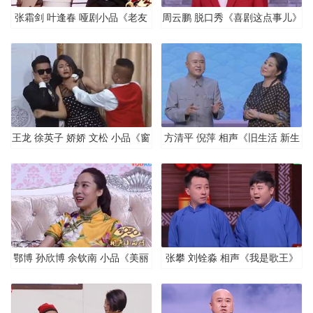
张霜剑 叶逢春 哑剧小品《老友
周云鹏 脱口秀《喜剧这点事儿》
记》
王龙 徐英子 娇娇 文松 小品《窗
方清平 倪萍 相声《旧生活 新生
户惹的祸》
活》
鄂博 孙欣博 余钦南 小品《美丽
张攀 刘铨淼 相声《我是歌王》
的明星梦》