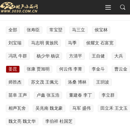
全部
张寿臣
常宝堃
马三立
侯宝林
刘宝瑞
马志明 黄族民
马季
侯耀文 石富宽
冯巩 牛群
杨少华 杨议
方清平
王自健
大兵
姜昆
张康 贾旭明
何云伟 李菁
李金斗
曹云金
师胜杰
苏文茂 王佩元
洛桑 博林
王玥波
苗阜 王声
卢鑫 张玉浩
董建春 李丁
李立群
相声瓦舍
吴兆南 魏龙豪
马军 盛伟
田立禾 王文玉
魏文亮 魏文华
李伯祥 杜国芝