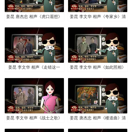
姜昆 唐杰忠 相声《虎口遐想》
姜昆 李文华 相声《夸家乡》清
清晰版
晰版
姜昆 李文华 相声《走错这一
姜昆 李文华 相声《如此照相》
步》清晰版
清晰版
姜昆 李文华 相声《战士之歌》
姜昆 唐杰忠 相声《楼道曲》清
清晰版
晰版