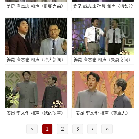
姜昆 唐杰忠 相声《辞职之前》
姜昆 戴志诚 孙晨 相声《假如没
有警察》
姜昆 唐杰忠 相声《特大新闻》
姜昆 唐杰忠 相声《夫妻之间》
姜昆 李文华 相声《我的改革》
姜昆 李文华 相声《尊重人》
‹‹
1
2
3
›
››