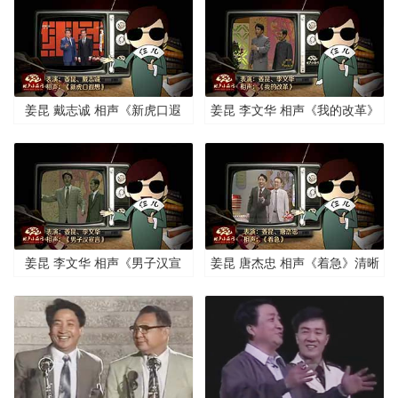
姜昆 戴志诚 相声《新虎口遐
姜昆 李文华 相声《我的改革》
想》清晰版
清晰版
姜昆 李文华 相声《男子汉宣
姜昆 唐杰忠 相声《着急》清晰
言》清晰版
版