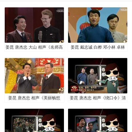
姜昆 唐杰忠 大山 相声《名师高
姜昆 戴志诚 白桦 邓小林 卓林
徒》
群口相声《师徒新曲》
姜昆 唐杰忠 相声《美丽畅想
姜昆 唐杰忠 相声《绕口令》清
曲》
晰版