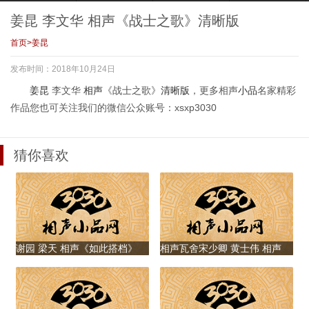
相声《名师高徒》
邓小林 卓林 群口
《美丽畅想曲》
《绕口令》清晰版
相声《师徒新曲》
姜昆 李文华 相声《战士之歌》清晰版
首页
>
姜昆
发布时间：2018年10月24日
姜昆 李文华 相声
姜昆 李文华 相声
姜昆 李文华 相声
姜昆 李文华 相声
姜昆
李文华
相声
《战士之歌》
清晰版
，更多相声
小品
名家精彩
《夸家乡》清晰版
《走错这一步》清
《如此照相》清晰
《战士之歌》清晰
作品您也可关注我们的微信公众账号：xsxp3030
晰版
版
版
猜你喜欢
姜昆 戴志诚 相声
姜昆 李文华 相声
姜昆 李文华 相声
姜昆 唐杰忠 相声
《新虎口遐想》清
《我的改革》清晰
《男子汉宣言》清
《着急》清晰版
晰版
版
晰版
谢园 梁天 相声《如此搭档》
相声瓦舍宋少卿 黄士伟 相声
《我的阿毛》
姜昆 戴志诚 孙晨
姜昆 唐杰忠 相声
姜昆 唐杰忠 相声
姜昆 李文华 相声
相声《假如没有警
《特大新闻》
《夫妻之间》
《我的改革》
察》