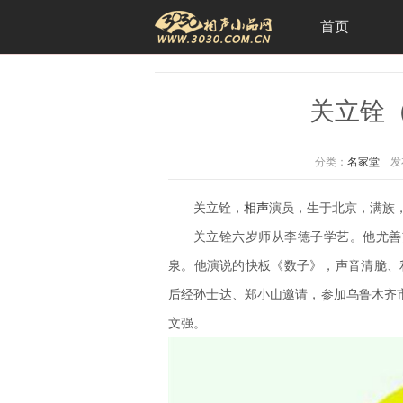
首页
关立铨
分类：
名家堂
发
关立铨，
相声
演员，生于北京，满族
关立铨六岁师从李德子学艺。他尤善
泉。
他演说的快板《数子》，声音清脆、
后经孙士达、郑小山邀请，参加乌鲁木齐
文强。