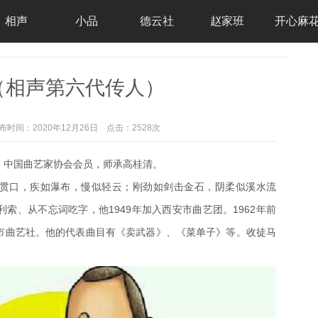
相声
小品
德云社
赵家班
开心麻
（相声第六代传人）
布时间：2020年12月26日
点击：2528次
，中国曲艺家协会会员，师承高桂清。
贯口，疾如瀑布，慢似轻云；刚劲如剑击金石，阴柔似溪水流
利索、从不忘词吃字，
他
1949年加入西安市曲艺团。1962年前
市曲艺社。
他的代表曲目有《卖武器》、《菜单子》等。收徒马