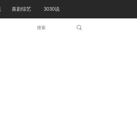
花
喜剧综艺
3030说