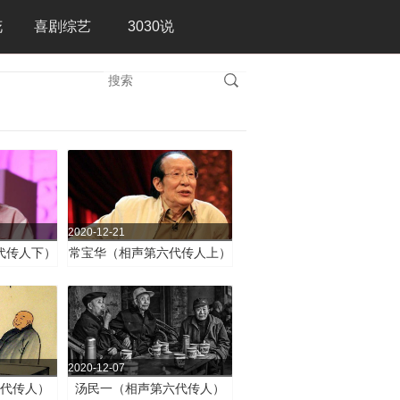
花
喜剧综艺
3030说
2020-12-21
代传人下）
常宝华（相声第六代传人上）
2020-12-07
代传人）
汤民一（相声第六代传人）