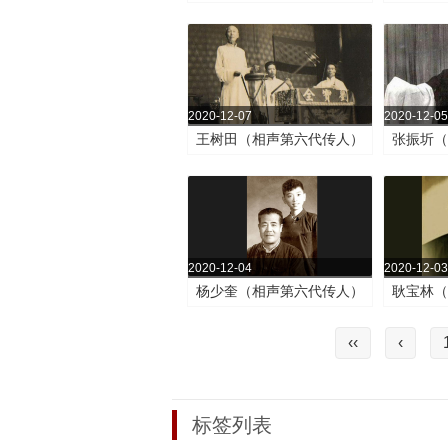
2020-12-07
2020-12-05
王树田（相声第六代传人）
张振圻
2020-12-04
2020-12-03
杨少奎（相声第六代传人）
耿宝林
‹‹
‹
标签列表