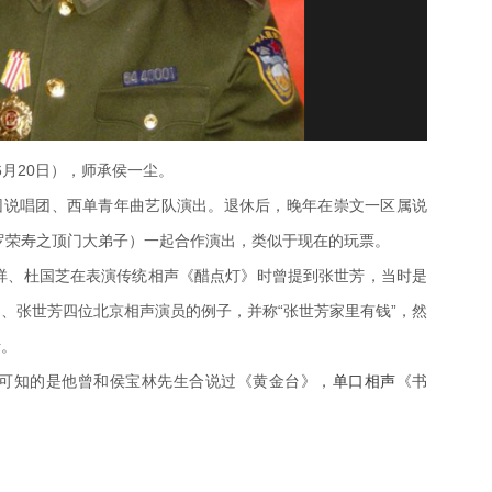
8年6月20日），师承侯一尘。
团说唱团、西单青年曲艺队演出。退休后，晚年在崇文一区属说
罗荣寿之顶门大弟子）一起合作演出，类似于现在的玩票。
祥、杜国芝在表演传统相声《醋点灯》时曾提到张世芳，当时是
、张世芳四位北京相声演员的例子，并称“张世芳家里有钱”，然
活。
现在可知的是他曾和侯宝林先生合说过《黄金台》，
单口相声
《书