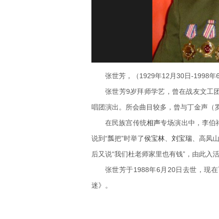
张世芳，（1929年12月30日-199
张世芳9岁拜师学艺，曾在战友文工
唱团演出。所会曲目较多，曾与丁金声（
在民族宫传统
相声
专场演出中，李伯
说到“瓢把”时举了
侯宝林
、
刘宝瑞
、高凤山
后又说“我们杜老师家里也有钱”，由此入
张世芳于1988年6月20日去世，
迷》。