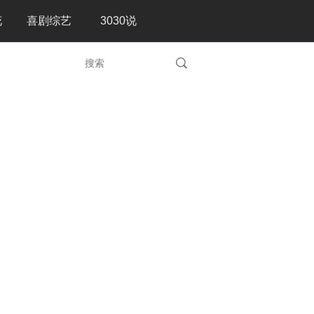
花
喜剧综艺
3030说