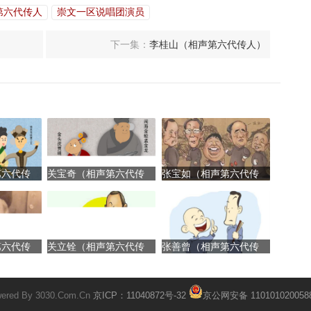
第六代传人
崇文一区说唱团演员
下一集：
李桂山（相声第六代传人）
第六代传
关宝奇（相声第六代传
张宝如（相声第六代传
人）
人）
第六代传
关立铨（相声第六代传
张善曾（相声第六代传
人）
人）
ered By 3030.Com.Cn
京ICP：11040872号-32
京公网安备 110101020058