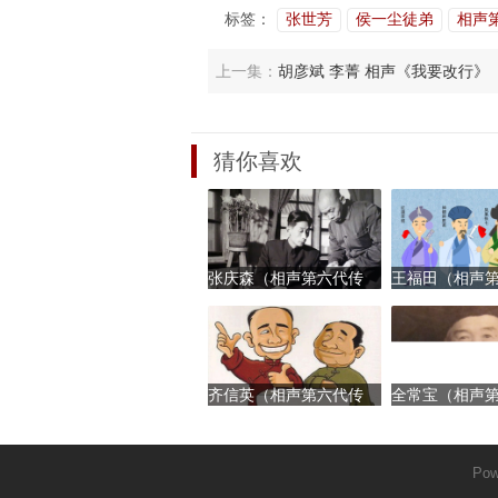
标签：
张世芳
侯一尘徒弟
相声
上一集：
胡彦斌 李菁 相声《我要改行》
猜你喜欢
张庆森（相声第六代传
王福田（相声
人）
人）
齐信英（相声第六代传
全常宝（相声
人）
人）
Pow