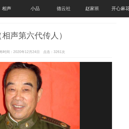
相声
小品
德云社
赵家班
开心麻
（相声第六代传人）
布时间：2020年12月24日
点击：3261次