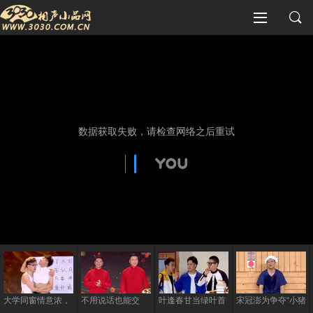
大学同窗情意浓，
不用说话也能交
叶逢春甘当绿叶首
宋冠澎为争夺“小猪