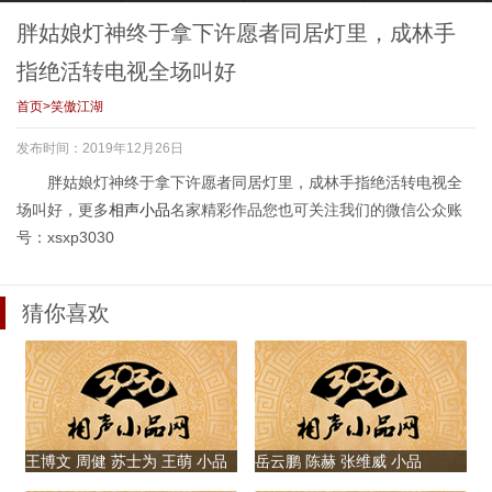
好面兄弟花式“要
流！改编传统相声
次开口，活宝兄弟
佩奇”与王金龙手智
钱”显尴尬
《学哑语》
无声庆祝生日笑翻
斗勇，桑拿房里吹
胖姑娘灯神终于拿下许愿者同居灯里，成林手
全场
唢呐吹晕自己
指绝活转电视全场叫好
首页
>
笑傲江湖
九龄 九龙追忆在学
郭江涛 刘涛滔继续
林涛和队长为守护
胖姑娘灯神终于拿
发布时间：2019年12月26日
艺时长大的日子，
以往风格，爆笑演
恐龙蛋联手抓盗
下许愿者同居灯
龄龙少年未来可
绎没头脑站岗气疯
贼，现场出现大恐
里，成林手指绝活
胖姑娘灯神终于拿下许愿者同居灯里，成林手指绝活转电视全
期，一曲说唱掌声
战友
龙吓坏众人
转电视全场叫好
场叫好，更多
相声
小品
名家精彩作品您也可关注我们的微信公众账
满堂
号：xsxp3030
李超群大秀真功夫
九龄全方位吐槽对
纸片人逯爱岩每次
李大脑门为争夺宣
猜你喜欢
只为追老李太太，
师兄弟的不满，调
变换都让你喜出望
传栏使出浑身解
原因出乎所想感人
侃九龙与老郭的甥
外，每次换装都让
数，上演真人版猫
泪下
舅关系
你拍手叫绝
和老鼠及街霸引共
鸣
张京 赵晨东这对幕
林涛古灵精怪坑惨
为让女友高兴李小
裁缝老爸给儿女起
王博文 周健 苏士为 王萌 小品
岳云鹏 陈赫 张维威 小品
后CP，演绎经理
队长，三兄弟上演
龙卖萌搞笑学爆笑
名真奇葩，刘涛郭
《存在感》
《Produce14亿》
与员工之间一封辞
真人版猫和老鼠
虫子爬
江涛等上演搞笑的