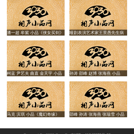
职信带来的精彩博
一家人
弈
潘一超 牟紫 小品《侠女买剑》
哑剧表演艺术家王景愚先生病
逝，享年85岁
柯蓝 尹艺夫 曲直 金天宇 小品
孙涛 邵峰 赵博 张海燕 小品
《逃出生天》
《赊账风波》
马克 滨琪 小品《魔幻奇缘》
邵峰 孙涛 张海燕 张瑞雪 小品
《撞衫》