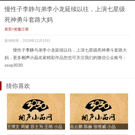
好面兄弟花式“要
流！改编传统相声
次开口，活宝兄弟
佩奇”与王金龙手智
钱”显尴尬
《学哑语》
无声庆祝生日笑翻
斗勇，桑拿房里吹
慢性子李静与弟李小龙延续以往，上演七星级
全场
唢呐吹晕自己
死神勇斗套路大妈
首页
>
笑傲江湖
九龄 九龙追忆在学
郭江涛 刘涛滔继续
林涛和队长为守护
胖姑娘灯神终于拿
发布时间：2019年12月10日
艺时长大的日子，
以往风格，爆笑演
恐龙蛋联手抓盗
下许愿者同居灯
龄龙少年未来可
绎没头脑站岗气疯
贼，现场出现大恐
里，成林手指绝活
慢性子
李静
与弟李小龙延续以往，上演七星级死神勇斗套路大
期，一曲说唱掌声
战友
龙吓坏众人
转电视全场叫好
妈，更多
相声
小品
名家精彩作品您也可关注我们的微信公众账号：
满堂
xsxp3030
李超群大秀真功夫
九龄全方位吐槽对
纸片人逯爱岩每次
李大脑门为争夺宣
猜你喜欢
只为追老李太太，
师兄弟的不满，调
变换都让你喜出望
传栏使出浑身解
原因出乎所想感人
侃九龙与老郭的甥
外，每次换装都让
数，上演真人版猫
泪下
舅关系
你拍手叫绝
和老鼠及街霸引共
鸣
张京 赵晨东这对幕
林涛古灵精怪坑惨
为让女友高兴李小
裁缝老爸给儿女起
王博文 周健 苏士为 王萌 小品
岳云鹏 陈赫 张维威 小品
后CP，演绎经理
队长，三兄弟上演
龙卖萌搞笑学爆笑
名真奇葩，刘涛郭
《存在感》
《Produce14亿》
与员工之间一封辞
真人版猫和老鼠
虫子爬
江涛等上演搞笑的