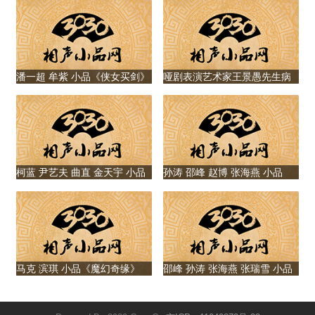
职信带来的精彩博
一家人
弈
潘一超 牟紫 小品《侠女买剑》
哑剧表演艺术家王景愚先生病
逝，享年85岁
柯蓝 尹艺夫 曲直 金天宇 小品
孙涛 邵峰 赵博 张海燕 小品
《逃出生天》
《赊账风波》
马克 滨琪 小品《魔幻奇缘》
邵峰 孙涛 张海燕 张瑞雪 小品
《撞衫》