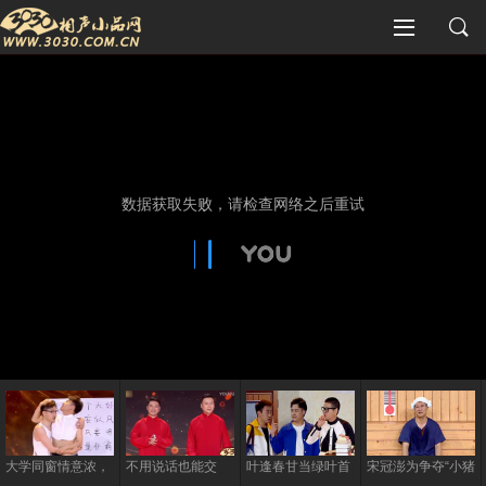
大学同窗情意浓，
不用说话也能交
叶逢春甘当绿叶首
宋冠澎为争夺“小猪