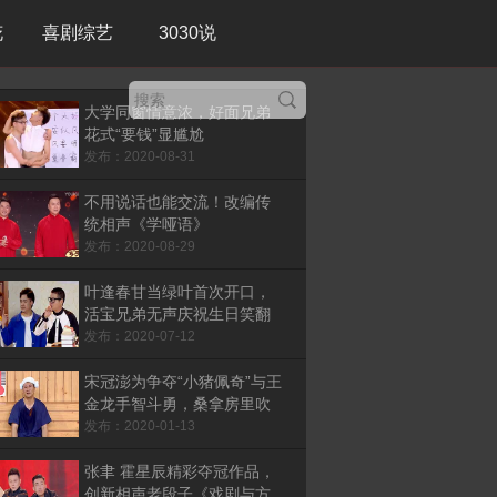
花
喜剧综艺
3030说
大学同窗情意浓，好面兄弟
花式“要钱”显尴尬
发布：2020-08-31
不用说话也能交流！改编传
统相声《学哑语》
发布：2020-08-29
叶逢春甘当绿叶首次开口，
活宝兄弟无声庆祝生日笑翻
全场
发布：2020-07-12
宋冠澎为争夺“小猪佩奇”与王
金龙手智斗勇，桑拿房里吹
唢呐吹晕自己
发布：2020-01-13
张聿 霍星辰精彩夺冠作品，
创新相声老段子《戏剧与方