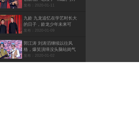
言》国际版
发布：2020-01-11
九龄 九龙追忆在学艺时长大
的日子，龄龙少年未来可
期，一曲说唱掌声满堂
发布：2020-01-09
郭江涛 刘涛滔继续以往风
格，爆笑演绎没头脑站岗气
疯战友
发布：2020-01-02
林涛和队长为守护恐龙蛋联
手抓盗贼，现场出现大恐龙
吓坏众人
发布：2019-12-28
胖姑娘灯神终于拿下许愿者
同居灯里，成林手指绝活转
电视全场叫好
发布：2019-12-26
宋冠澎秀绝活一阳指翻跟
头，被师兄王金龙手拿仙人
球治服
发布：2019-12-24