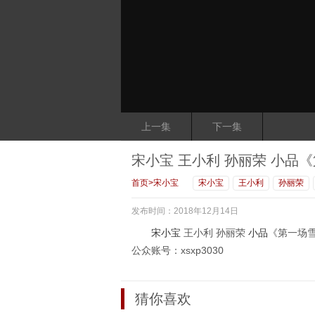
上一集
下一集
宋小宝 王小利 孙丽荣 小品
首页
>
宋小宝
宋小宝
王小利
孙丽荣
发布时间：2018年12月14日
宋小宝
王小利 孙丽荣
小品
《第一场
公众账号：xsxp3030
猜你喜欢