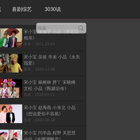
花
喜剧综艺
3030说
宋小宝 张海宇 小品《养老院
相亲》
发布：2021-03-08
宋小宝 吴彼 辛未 小品《永失
我爱》
发布：2020-12-06
宋小宝 杨树林 胖丫 宋晓峰
文松 小品《甄嬛后传》
发布：2020-07-21
宋小宝 赵海燕 小东北 小品
《想说爱你不容易》
发布：2020-06-18
宋小宝 闫学晶 程野 关思慧
小品《金牌调解员》