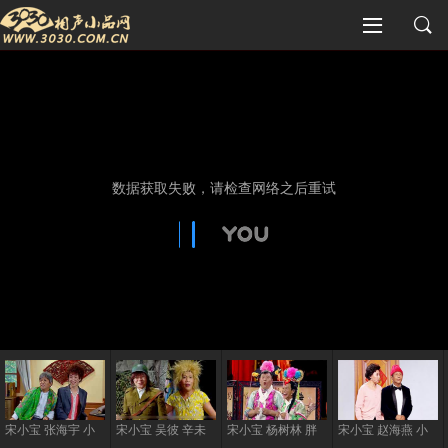
宋小宝 张海宇 小
宋小宝 吴彼 辛未
宋小宝 杨树林 胖
宋小宝 赵海燕 小