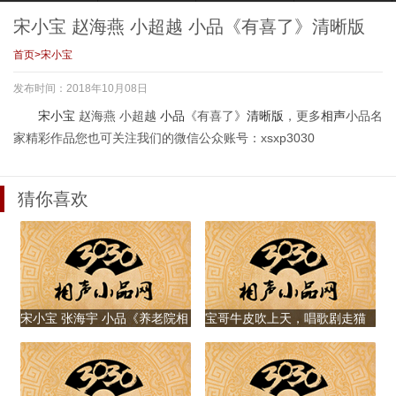
品《养老院相亲》
小品《永失我爱》
丫 宋晓峰 文松 小
东北 小品《想说爱
品《甄嬛后传》
你不容易》
宋小宝 赵海燕 小超越 小品《有喜了》清晰版
首页
>
宋小宝
发布时间：2018年10月08日
宋小宝 柳岩 李佳
宋小宝 吴谨言 田
宋小宝 马云 小品
宋小宝 程野 田娃
宋小宝
赵海燕 小超越
小品
《有喜了》
清晰版
，更多
相声
小品名
琦 小品《Oh买
娃 小品《爱上你的
《乡村教师》清晰
小品《吃面》清晰
家精彩作品您也可关注我们的微信公众账号：xsxp3030
尬》
基因》
版
版
猜你喜欢
宋小宝 林志玲 苏
宋小宝 沈梦辰 小
宋小宝 赵海燕 小
宋小宝 刘流 葛珊
小龙 小品《心里有
品《假戏真做》
超越 小品《表白》
珊 小品《水浒Y
数》
清晰版
转》清晰版
宋小宝 张海宇 小品《养老院相
宝哥牛皮吹上天，唱歌剧走猫
亲》
步与金星飚舞与欧弟抢饭碗
宋小宝 林允 张小
宋小宝 王小利 孙
宋小宝 贾玲 许君
宋小宝 成红 梁红
斐 小品《宿醉之原
丽荣 小品《第一场
聪 即兴小品《你是
小品《回家》清晰
谅我》
雪》清晰版
我的儿》
版