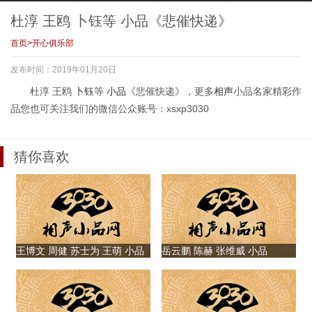
小斐等 小品《王牌
表演
正 汪晴 小品《房
斐等 小品《靓妈当
红娘》
不胜防》
家》
杜淳 王鸥 卜钰等 小品《悲催快递》
首页
>
开心俱乐部
发布时间：2019年01月20日
潘粤明 贾玲 张小
孙茜无剧本即兴表
潘粤明无剧本即兴
叶祖新 张泰维 何
杜淳 王鸥
卜钰
等
小品
《悲催快递》，更多
相声
小品名家精彩作
斐等 小品《守护大
演，对阵张泰维应
表演，被许君聪带
欢等 小品《悲催神
品您也可关注我们的微信公众账号：xsxp3030
小姐》
对难题
着学生刁难
医》
猜你喜欢
叶祖新无剧本即兴
肖央 李晨 许君聪
翟天临 印小天 许
吴京 卢靖姗 卜钰
表演，被吊威亚无
小品《科学实验
君聪等 小品《英雄
何欢 小品《妇产科
法自控被耍
室》
游戏》
风云》
王博文 周健 苏士为 王萌 小品
岳云鹏 陈赫 张维威 小品
《存在感》
《Produce14亿》
李晨 贾玲 张小斐
沙溢 王宁 何欢 朱
沙溢 朱天福 卜钰
王鸥 张小斐 许君
小品《宝贝计划》
天福 小品《喜马拉
等 小品《超人老
聪等 小品《演员的
雅登山队》
爸》
诞生》