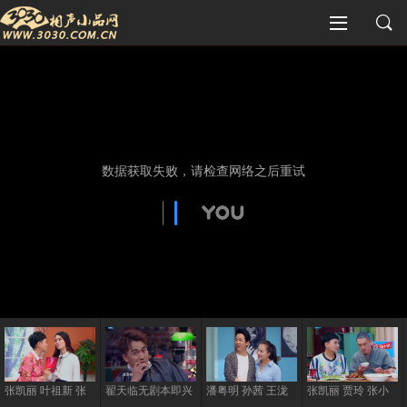
张凯丽 叶祖新 张
翟天临无剧本即兴
潘粤明 孙茜 王泷
张凯丽 贾玲 张小