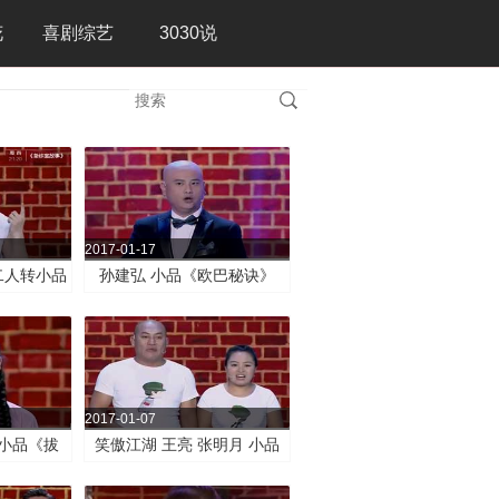
花
喜剧综艺
3030说
2017-01-17
二人转小品
孙建弘 小品《欧巴秘诀》
》
2017-01-07
 小品《拔
笑傲江湖 王亮 张明月 小品
《酒后代驾》