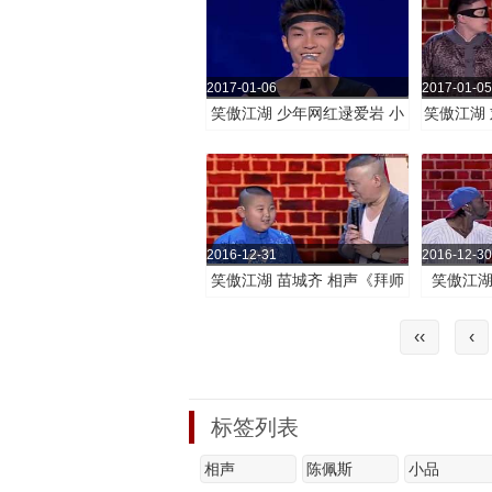
2017-01-06
2017-01-05
笑傲江湖 少年网红逯爱岩 小
笑傲江湖 
品《手工道具》
2016-12-31
2016-12-30
笑傲江湖 苗城齐 相声《拜师
笑傲江湖
郭德纲》
《
‹‹
‹
标签列表
相声
陈佩斯
小品