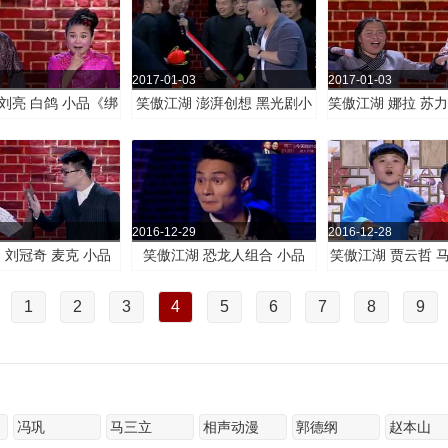
2017-01-03
2017-01-03
刘亮 白鸽 小品《绑
笑傲江湖 澎湃创想 黑光剧小
笑傲江湖 娜拉 苏力
匪与女汉子》
品《宇宙乒乓大赛》
品《草原网友奇
2016-12-29
2016-12-28
 刘冠奇 麦克 小品
笑傲江湖 恐龙人组合 小品
笑傲江湖 贾云哲 
奇葩英语课》
《护蛋行动》
《电视购物
1
2
3
4
5
6
7
8
9
冯巩
马三立
相声动漫
郭德纲
赵本山