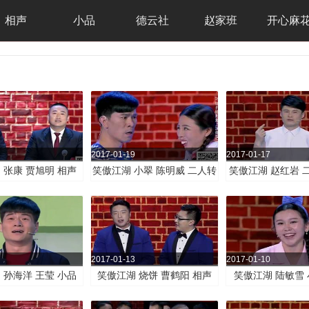
相声
小品
德云社
赵家班
开心麻
2017-01-19
2017-01-17
 张康 贾旭明 相声
笑傲江湖 小翠 陈明威 二人转
笑傲江湖 赵红岩 
新闻晚知道》
小品《大暴牙》
《双重人格
2017-01-13
2017-01-10
 孙海洋 王莹 小品
笑傲江湖 烧饼 曹鹤阳 相声
笑傲江湖 陆敏雪
《伪情敌》
《我的师父》
牙》