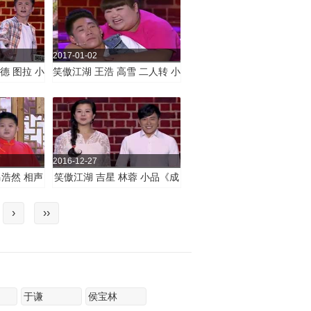
2017-01-02
德 图拉 小
笑傲江湖 王浩 高雪 二人转 小
遇记》
品《十年夫妻》
2016-12-27
马浩然 相声
笑傲江湖 吉星 林蓉 小品《成
》
名三宝》
›
››
于谦
侯宝林