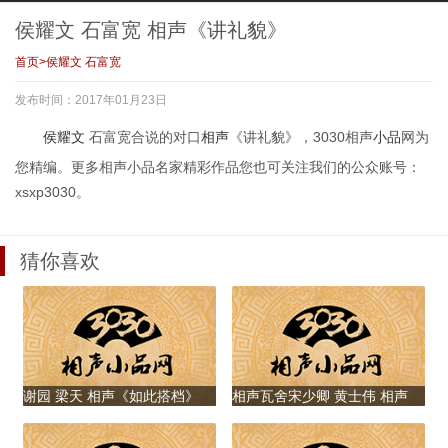
声《心累》
声《打岔》清晰版
声《语言的魅力》
声《规矩论》清晰
清晰版
版
侯耀文 石富宽 相声《讲礼貌》
首页
>
侯耀文 石富宽
发布时间：2017年01月23日
侯耀文 石富宽 相
侯耀文 古月 小品
侯耀文 石富宽 师
侯耀文 师胜杰 相
侯耀文
石富宽合说的对口
相声
《讲礼貌》，
3030相声
小品
网为
声《讲礼仪》清晰
《毛主席与侯宝
胜杰 相声《拿人手
声《学评戏》
版
林》清晰版
短》
您精编。更多相声小品名家精彩作品您也可关注我们的公众账号：
xsxp3030。
猜你喜欢
侯耀文 石富宽 师
侯耀文 山东琴书
侯耀文 石富宽 相
侯耀文 石富宽 相
胜杰 王平 刘流 相
《梁祝下山》
声《侯氏发声法》
声《讲礼貌》
声《马年赛马》
谢园 梁天 相声《如此搭档》
相声瓦舍宋少卿 黄士伟 相声
侯耀文 石富宽 相
侯耀文 石富宽 相
侯耀文 黄宏 小品
郭德纲拜师仪式，
《我的阿毛》
声《侯大明白》
声《打岔》
《打扑克》
侯耀文最后几句话
是说给某人听的