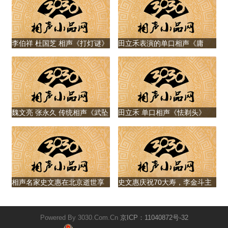
李伯祥 杜国芝 相声《打灯谜》
田立禾表演的单口相声《庸
医》
魏文亮 张永久 传统相声《武坠
田立禾 单口相声《怯剃头》
子》
相声名家史文惠在北京逝世享
史文惠庆祝70大寿，李金斗主
年82岁，与李金斗、郭德纲交
持，郭德纲献字拜寿
情甚好
Powered By 3030.Com.Cn
京ICP：11040872号-32