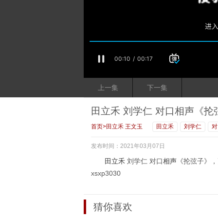
上一集
下一集
田立禾 刘学仁 对口相声《抡
首页
>
田立禾 王文玉
田立禾
刘学仁
对
发布时间：2021年03月07日
田立禾
刘学仁 对口
相声
《抡弦子》，
xsxp3030
猜你喜欢