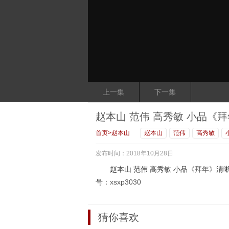
上一集
下一集
赵本山 范伟 高秀敏 小品《
首页
>
赵本山
赵本山
范伟
高秀敏
发布时间：2018年10月28日
赵本山
范伟
高秀敏
小品
《拜年》
清
号：xsxp3030
猜你喜欢