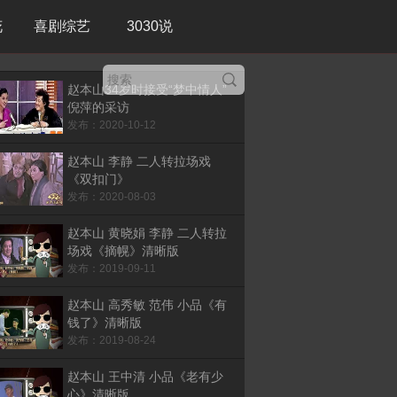
花
喜剧综艺
3030说
赵本山34岁时接受“梦中情人”
倪萍的采访
发布：2020-10-12
赵本山 李静 二人转拉场戏
《双扣门》
发布：2020-08-03
赵本山 黄晓娟 李静 二人转拉
场戏《摘幌》清晰版
发布：2019-09-11
赵本山 高秀敏 范伟 小品《有
钱了》清晰版
发布：2019-08-24
赵本山 王中清 小品《老有少
心》清晰版