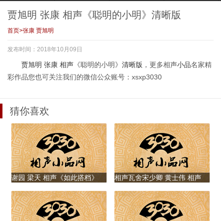
聊聊旅游那点事，
《康康会客厅大龄
《康康会客厅歌
《儿歌新唱》清晰
张康瘦脱相不敢辨
剩女》清晰版
手》清晰版
版
贾旭明 张康 相声《聪明的小明》清晰版
认
首页
>
张康 贾旭明
发布时间：2018年10月09日
贾旭明 张康 相声
张康 贾旭明 关晓
贾旭明 张康 王凯
张康 贾旭明 相声
贾旭明
张康
相声
《聪明的小明》
清晰版
，更多相声
小品
名家精
《聪明的小明》清
彤 小品《好想谈恋
王鹏程 相声剧《华
《美食家》
彩作品您也可关注我们的微信公众账号：xsxp3030
晰版
爱》
山论剑》
猜你喜欢
贾旭明 张康 相声
贾旭明 张康 相声
贾旭明 张康 相声
贾旭明 张康 相声
《逍遥游》
《学电台》
《比比皆是》
《北京攻略》
谢园 梁天 相声《如此搭档》
相声瓦舍宋少卿 黄士伟 相声
《我的阿毛》
贾旭明 张康 相声
贾旭明 张康 相声
张康 贾旭明 相声
张康 贾旭明 小品
《比比皆是》
《焦点2加2》
《康康会客厅之旅
《你好网红》
游》