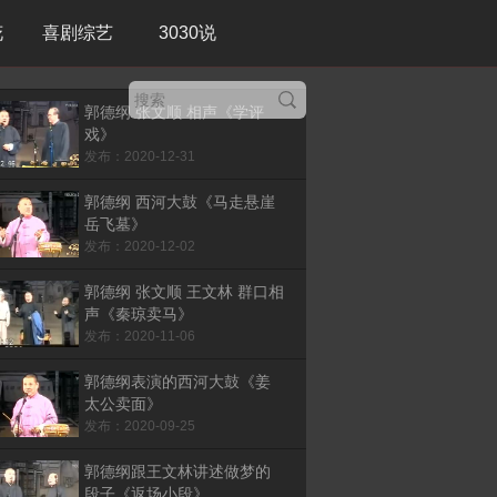
花
喜剧综艺
3030说
郭德纲 张文顺 相声《学评
戏》
发布：2020-12-31
郭德纲 西河大鼓《马走悬崖
岳飞墓》
发布：2020-12-02
郭德纲 张文顺 王文林 群口相
声《秦琼卖马》
发布：2020-11-06
郭德纲表演的西河大鼓《姜
太公卖面》
发布：2020-09-25
郭德纲跟王文林讲述做梦的
段子《返场小段》