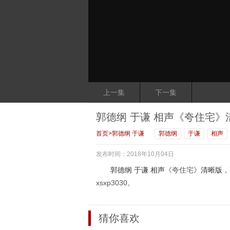
上一集
下一集
郭德纲 于谦 相声《夸住宅》
首页
>
郭德纲 于谦
郭德纲
于谦
相声
发布时间：2018年10月04日
郭德纲
于谦
相声
《夸住宅》
清晰版
，
xsxp3030。
猜你喜欢